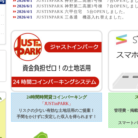
2026/6/1
JUSTINPARK 神野第二高層1号棟 7台OPENしま
2026/6/1
JUSTINPARK 神野第二高層3号棟 7台OPENしま
2026/4/1
JUSTINPARK 六甲住宅 5台OPENしました。
2026/4/1
JUSTINPARK 三条通 機器入れ替えました。
24時間時間貸コインパーキング
「JUSTinPARK」
リスクの少ない有効な土地活用のご提案！
管理費・掲載
手間をかけずに安定した収入を得られます！
スマートパ