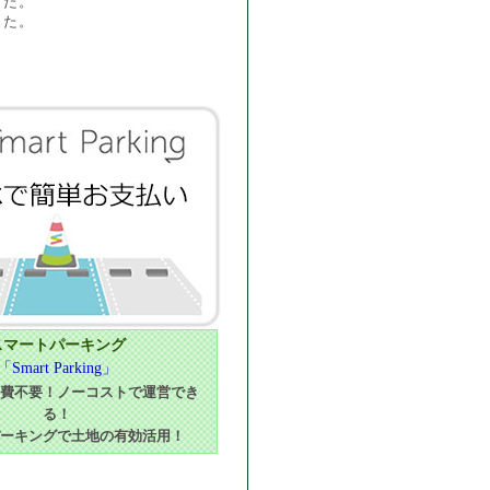
した。
した。
スマートパーキング
「Smart Parking」
費不要！ノーコストで運営でき
る！
ーキングで土地の有効活用！